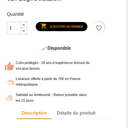
Quantité

favorite_border
AJOUTER AU PANIER

Disponible
Colis protégés - 20 ans d’expérience d'envoi de
vos jeux favoris
Livraison offerte à partir de 70€ en France
métropolitaine
Satisfait ou remboursé - Retour possible dans
les 15 jours
Description
Détails du produit