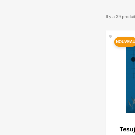
Il y a 39 produi
🟢
NOUVEA
Tesuj