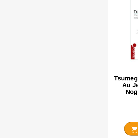
Tsumego
Au J
Nog
shopping_car