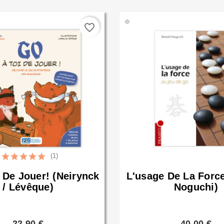
🟢
favorite_border
(1)
 De Jouer! (Neirynck
L'usage De La Forc
/ Lévêque)
Noguchi)
22,90 €
40,00 €