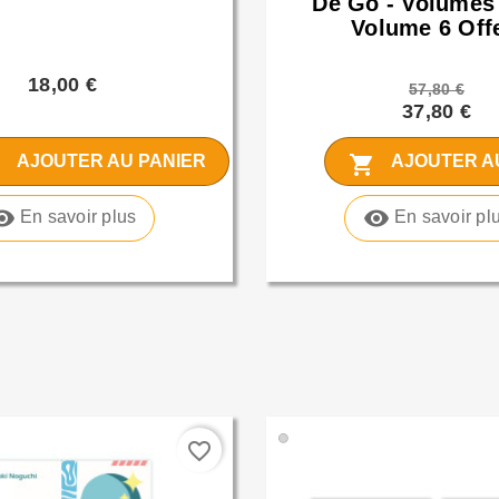
De Go - Volumes
Volume 6 Off
18,00 €
57,80 €
37,80 €
t
shopping_cart
AJOUTER AU PANIER
AJOUTER A
bility
visibility
En savoir plus
En savoir pl
🟢
favorite_border