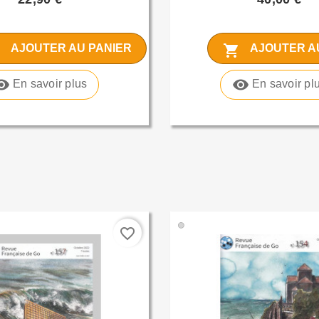
t
shopping_cart
AJOUTER AU PANIER
AJOUTER A
bility
visibility
En savoir plus
En savoir pl
🟢
favorite_border