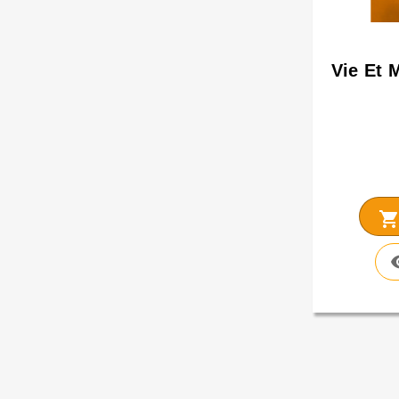
Vie Et 
shopping_car
visi