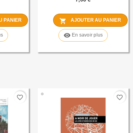
shopping_cart
U PANIER
AJOUTER AU PANIER
visibility
us
En savoir plus
🟢
favorite_border
favorite_border