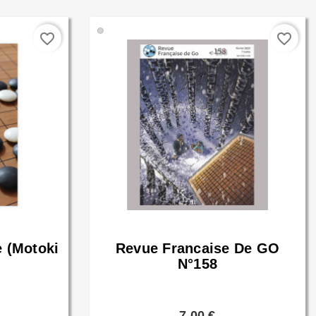
🟢
favorite_border
favorite_border
e (Motoki
Revue Francaise De GO
N°158
7,00 €