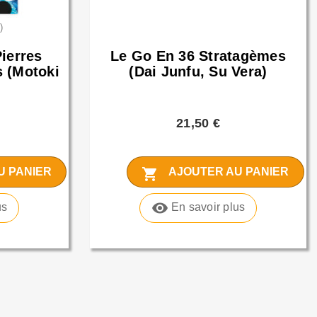
)
ierres
Le Go En 36 Stratagèmes
s (Motoki
(Dai Junfu, Su Vera)
21,50 €
shopping_cart
U PANIER
AJOUTER AU PANIER
visibility
us
En savoir plus