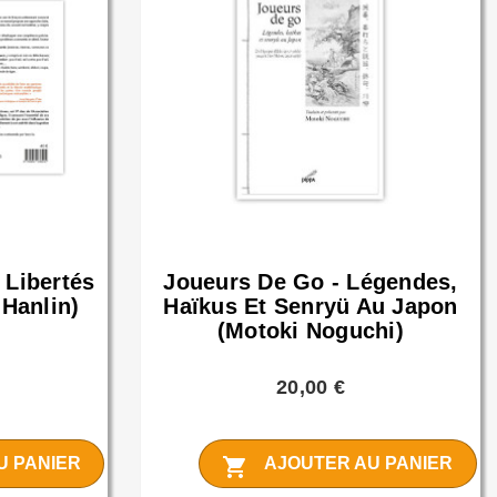
 Libertés
Joueurs De Go - Légendes,
Hanlin)
Haïkus Et Senryü Au Japon
(Motoki Noguchi)
20,00 €
shopping_cart
U PANIER
AJOUTER AU PANIER