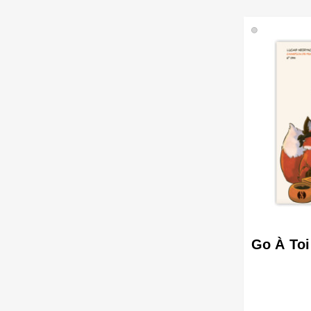
🟢
Go À Toi