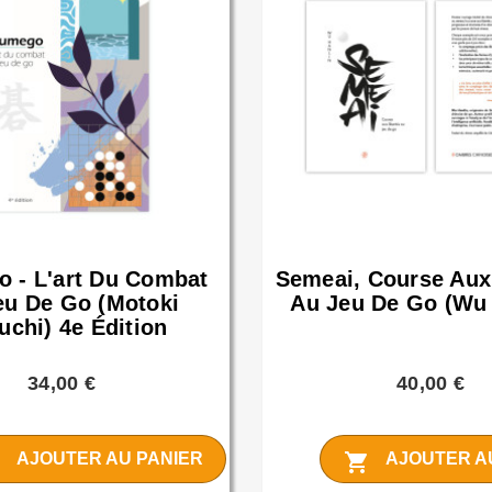
 - L'art Du Combat
Semeai, Course Aux
eu De Go (Motoki
Au Jeu De Go (Wu 
uchi) 4e Édition
34,00 €
40,00 €
t
shopping_cart
AJOUTER AU PANIER
AJOUTER A