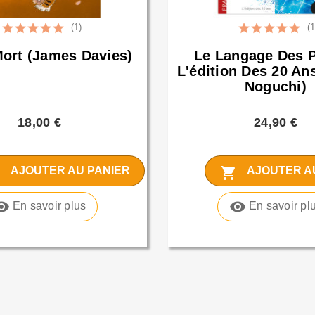
(1)
(1
Mort (James Davies)
Le Langage Des P
L'édition Des 20 An
Noguchi)
18,00 €
24,90 €
t
shopping_cart
AJOUTER AU PANIER
AJOUTER A
bility
visibility
En savoir plus
En savoir pl