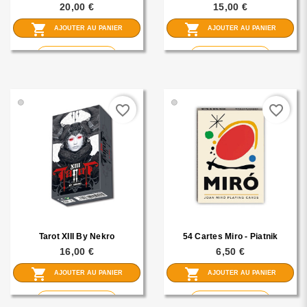
20,00 €
15,00 €
shopping_cart
shopping_cart
AJOUTER AU PANIER
AJOUTER AU PANIER
visibility
visibility
En savoir plus
En savoir plus
🟢
🟢
favorite_border
favorite_border
Tarot XIII By Nekro
54 Cartes Miro - Piatnik
16,00 €
6,50 €
shopping_cart
shopping_cart
AJOUTER AU PANIER
AJOUTER AU PANIER
visibility
visibility
En savoir plus
En savoir plus