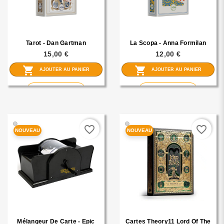
Tarot - Dan Gartman
La Scopa - Anna Formilan
15,00 €
12,00 €
shopping_cart
shopping_cart
AJOUTER AU PANIER
AJOUTER AU PANIER
visibility
visibility
En savoir plus
En savoir plus
🟢
🟢
favorite_border
favorite_border
NOUVEAU
NOUVEAU
Mélangeur De Carte - Epic
Cartes Theory11 Lord Of The