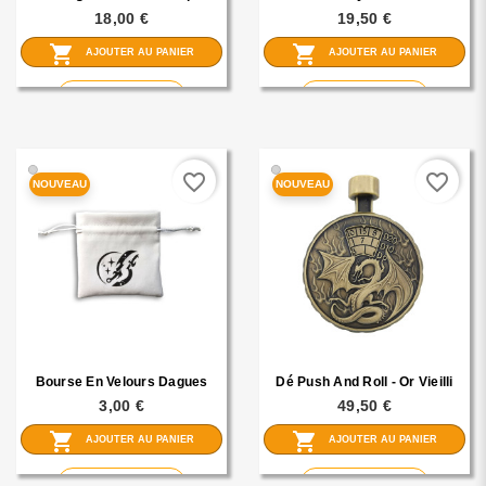
Forge - Noir
Rings
18,00 €
19,50 €
shopping_cart
shopping_cart
AJOUTER AU PANIER
AJOUTER AU PANIER
visibility
visibility
En savoir plus
En savoir plus
🟢
🟢
favorite_border
favorite_border
NOUVEAU
NOUVEAU
Bourse En Velours Dagues
Dé Push And Roll - Or Vieilli
3,00 €
49,50 €
shopping_cart
shopping_cart
AJOUTER AU PANIER
AJOUTER AU PANIER
visibility
visibility
En savoir plus
En savoir plus