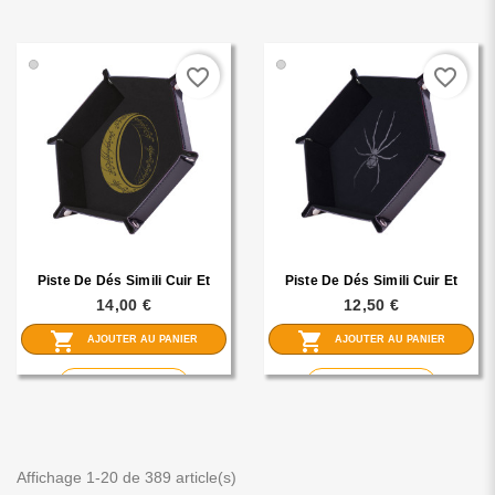
🟢
🟢
favorite_border
favorite_border
Piste De Dés Simili Cuir Et
Piste De Dés Simili Cuir Et
Velours- Lord Of The Ring
Velours - Araignée Noire
14,00 €
12,50 €
19x19 Cm
19x19cm
shopping_cart
shopping_cart
AJOUTER AU PANIER
AJOUTER AU PANIER
visibility
visibility
En savoir plus
En savoir plus
Affichage 1-20 de 389 article(s)