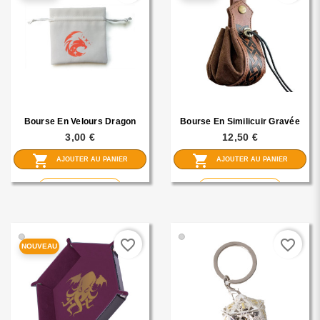
Bourse En Velours Dragon
Bourse En Similicuir Gravée
3,00 €
12,50 €
shopping_cart
shopping_cart
AJOUTER AU PANIER
AJOUTER AU PANIER
visibility
visibility
En savoir plus
En savoir plus
🟢
🟢
favorite_border
favorite_border
NOUVEAU