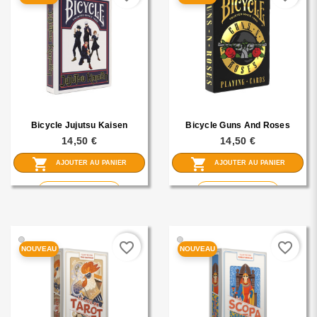
Bicycle Jujutsu Kaisen
Bicycle Guns And Roses
14,50 €
14,50 €
shopping_cart
shopping_cart
AJOUTER AU PANIER
AJOUTER AU PANIER
visibility
visibility
En savoir plus
En savoir plus
🟢
🟢
favorite_border
favorite_border
NOUVEAU
NOUVEAU