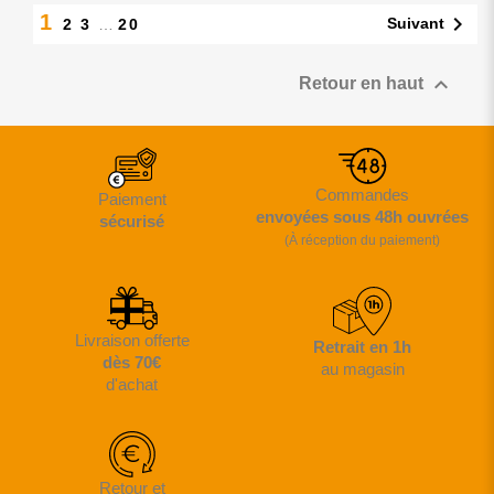
1

Suivant
2
3
…
20

Retour en haut
Commandes
Paiement
envoyées sous 48h ouvrées
sécurisé
(À réception du paiement)
Livraison offerte
Retrait en 1h
dès 70€
au magasin
d'achat
Retour et