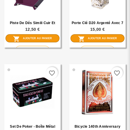
Piste De Dés Simili Cuir Et
Porte Clé D20 Argenté Avec 7
Velours - Chtulhu 19x19 Cm
Mini Dés Métal (5mm)
12,50 €
15,00 €
shopping_cart
shopping_cart
AJOUTER AU PANIER
AJOUTER AU PANIER
visibility
visibility
En savoir plus
En savoir plus
🟢
🟢
favorite_border
favorite_border
Set De Poker - Boîte Métal
Bicycle 140th Anniversary