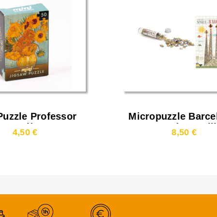
Puzzle Professor
Micropuzzle Barce
e 50 Pièces - Les
Sagrada Famil
4,50 €
8,50 €
Tournesols