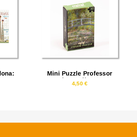
lona:
Mini Puzzle Professor
ia
Puzzle 50 Pièces - Le
4,50 €
Bassin Aux Nymphéas