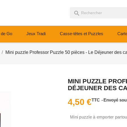
search
 de Go
Jeux Tradi
Casse-têtes et Puzzles
Cart
Mini puzzle Professor Puzzle 50 pièces - Le Déjeuner des ca
MINI PUZZLE PROF
DÉJEUNER DES C
4,50 €
TTC
Envoyé sous
Mini puzzle à emporter partout