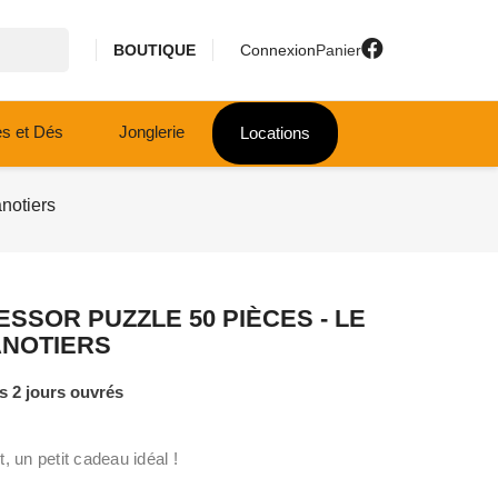
BOUTIQUE
Connexion
Panier
es et Dés
Jonglerie
Locations
notiers
ESSOR PUZZLE 50 PIÈCES - LE
ANOTIERS
 2 jours ouvrés
, un petit cadeau idéal !