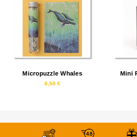
Micropuzzle Whales
Mini 
Puzzl
8,50 €