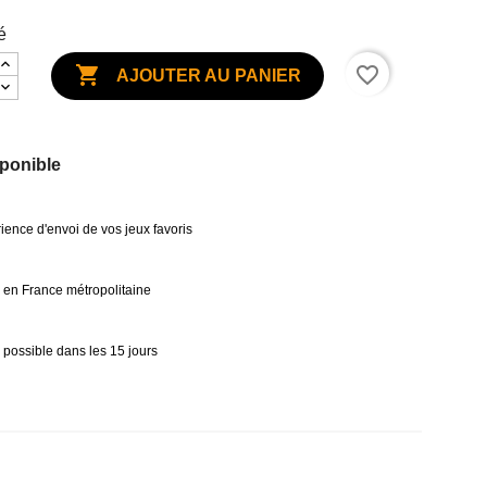
é

favorite_border
AJOUTER AU PANIER
ponible
ience d'envoi de vos jeux favoris
0€ en France métropolitaine
 possible dans les 15 jours