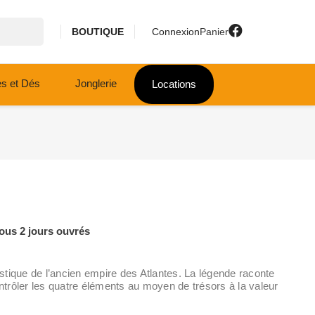
BOUTIQUE
Connexion
Panier
es et Dés
Jonglerie
Locations
ous 2 jours ouvrés
mystique de l’ancien empire des Atlantes. La légende raconte
ontrôler les quatre éléments au moyen de trésors à la valeur