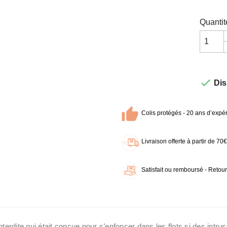
Quantit

Dis
Colis protégés - 20 ans d’expér
Livraison offerte à partir de 7
Satisfait ou remboursé - Retour
Interdite qui était conçue pour s’enfoncer dans les flots si des intrus