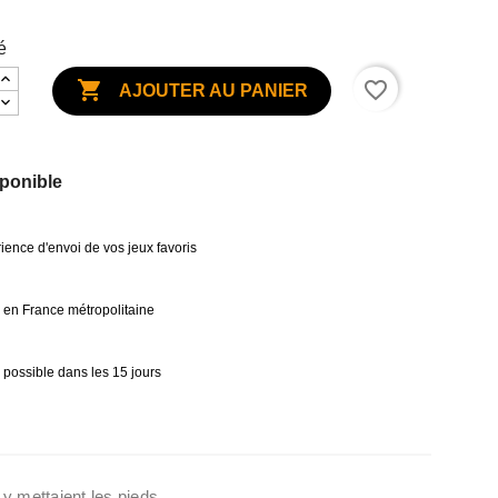
é

favorite_border
AJOUTER AU PANIER
ponible
ience d'envoi de vos jeux favoris
0€ en France métropolitaine
 possible dans les 15 jours
 y mettaient les pieds.