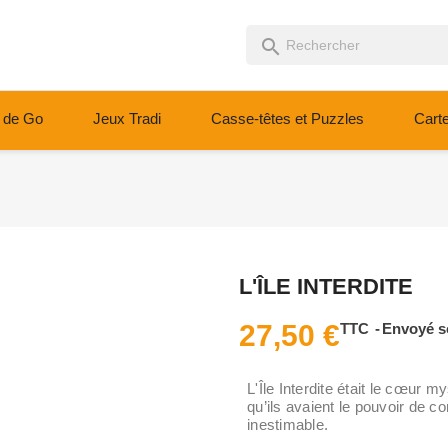
search
 de Go
Jeux Tradi
Casse-têtes et Puzzles
Cart
L'ÎLE INTERDITE
27,50 €
TTC
Envoyé s
L'Île Interdite était le cœur 
qu’ils avaient le pouvoir de c
inestimable.