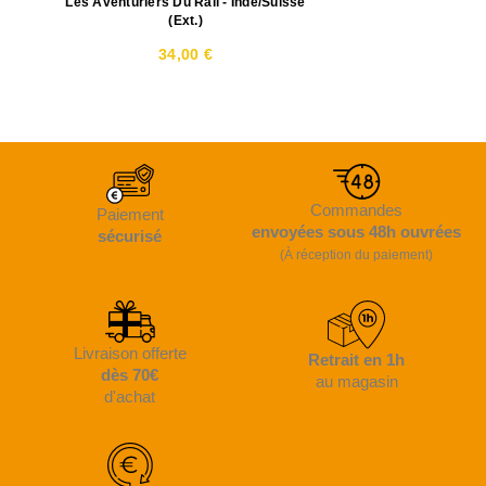
Les Aventuriers Du Rail - Inde/Suisse
(Ext.)
34,00 €
Commandes
Paiement
envoyées sous 48h ouvrées
sécurisé
(À réception du paiement)
Livraison offerte
Retrait en 1h
dès 70€
au magasin
d'achat