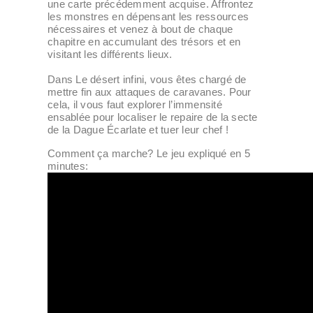
une carte précédemment acquise. Affrontez
les monstres en dépensant les ressources
nécessaires et venez à bout de chaque
chapitre en accumulant des trésors et en
visitant les différents lieux.
Dans Le désert infini, vous êtes chargé de
mettre fin aux attaques de caravanes. Pour
cela, il vous faut explorer l’immensité
ensablée pour localiser le repaire de la secte
de la Dague Écarlate et tuer leur chef !
Comment ça marche? Le jeu expliqué en 5
minutes: