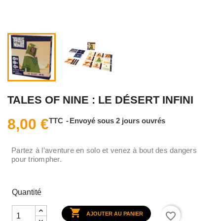
TALES OF NINE : LE DÉSERT INFINI
8,00 €
TTC
Envoyé sous 2 jours ouvrés
Partez à l’aventure en solo et venez à bout des dangers
pour triompher.
Quantité

favorite_border
AJOUTER AU PANIER