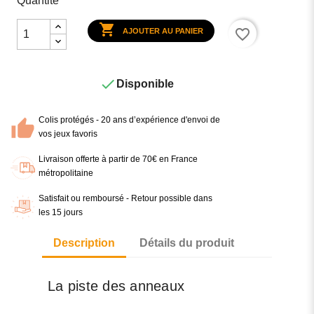
Quantité

favorite_border
AJOUTER AU PANIER

Disponible
Colis protégés - 20 ans d’expérience d'envoi de
vos jeux favoris
Livraison offerte à partir de 70€ en France
métropolitaine
Satisfait ou remboursé - Retour possible dans
les 15 jours
Description
Détails du produit
La piste des anneaux