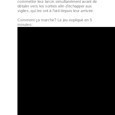
commettre leur larcin simultanément avant de
détaler vers les sorties afin ­d’échapper aux
vigiles, qui les ont à l’œil depuis leur arrivée.
Comment ça marche? Le jeu expliqué en 5
minutes: