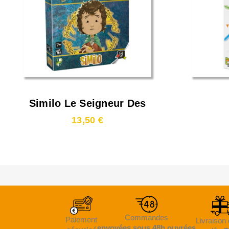
Similo Le Seigneur Des
Anneaux
13,50 €
Commandes
Paiement
Livraison 
envoyées sous 48h ouvrées