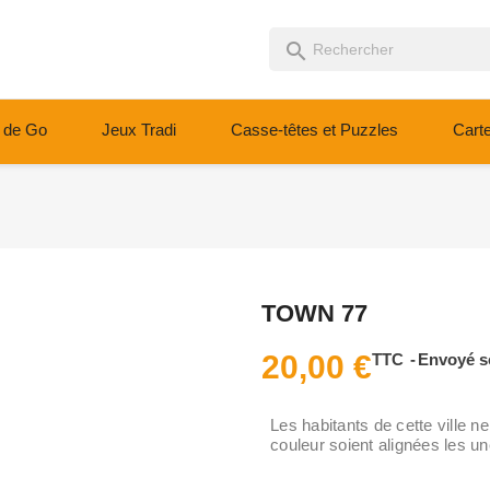
search
 de Go
Jeux Tradi
Casse-têtes et Puzzles
Cart
TOWN 77
20,00 €
TTC
Envoyé s
Les habitants de cette vill
couleur soient alignées les u