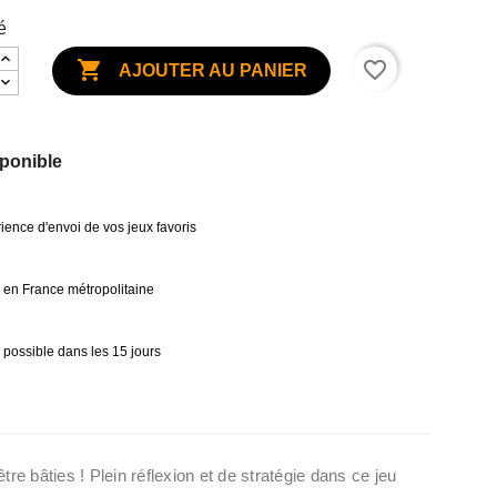
é

favorite_border
AJOUTER AU PANIER
ponible
ience d'envoi de vos jeux favoris
0€ en France métropolitaine
 possible dans les 15 jours
e bâties ! Plein réflexion et de stratégie dans ce jeu