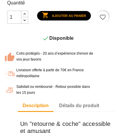
Quantité

favorite_border
AJOUTER AU PANIER

Disponible
Colis protégés - 20 ans d’expérience d'envoi de
vos jeux favoris
Livraison offerte à partir de 70€ en France
métropolitaine
Satisfait ou remboursé - Retour possible dans
les 15 jours
Description
Détails du produit
Un "retourne & coche" accessible
et amusant