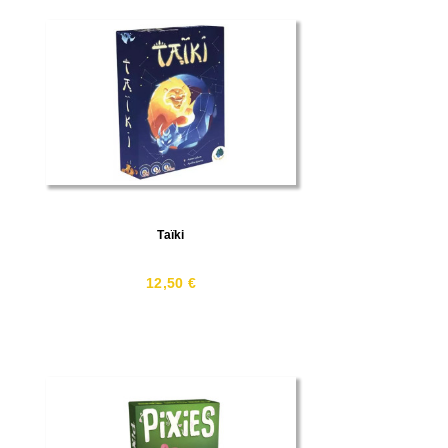
Taïki
12,50 €