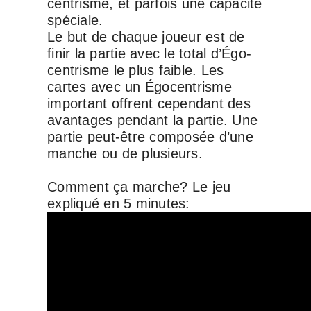
cen­trisme, et par­fois une capa­cité
spé­ciale.
Le but de chaque joueur est de
finir la par­tie avec le total d’Égo­
cen­trisme le plus faible. Les
cartes avec un Égo­cen­trisme
impor­tant offrent cepen­dant des
avan­tages pen­dant la par­tie. Une
par­tie peut-être com­po­sée d’une
manche ou de plu­sieurs.
Comment ça marche? Le jeu
expliqué en 5 minutes: