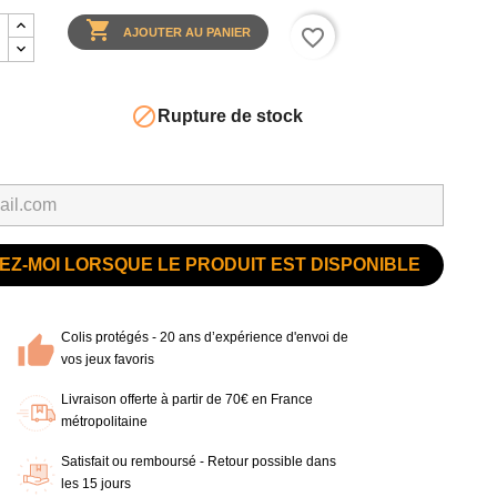

favorite_border
AJOUTER AU PANIER

Rupture de stock
Z-MOI LORSQUE LE PRODUIT EST DISPONIBLE
Colis protégés - 20 ans d’expérience d'envoi de
vos jeux favoris
Livraison offerte à partir de 70€ en France
métropolitaine
Satisfait ou remboursé - Retour possible dans
les 15 jours