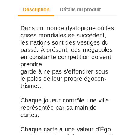
Description
Détails du produit
Dans un monde dys­to­pique où les
crises mon­diales se suc­cèdent,
les nations sont des ves­tiges du
passé. À pré­sent, des méga­poles
en constante com­pé­ti­tion doivent
prendre
garde à ne pas s’ef­fon­drer sous
le poids de leur propre égo­cen­
trisme...
Chaque joueur contrôle une ville
repré­sen­tée par sa main de
cartes.
Chaque carte a une valeur d'Égo­