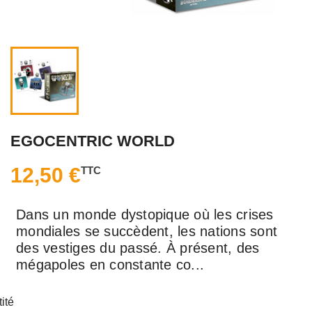
EGOCENTRIC WORLD
12,50 €
TTC
Dans un monde dys­to­pique où les crises
mon­diales se suc­cèdent, les nations sont
des ves­tiges du passé. À pré­sent, des
méga­poles en constante co...
ité