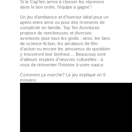
Si le Cap’ten arrive à classer les réponses
dans le bon ordre, l’équipe a gagné !
Un jeu d’ambiance et d’humour idéal pour un
apéro entre amis ou pour des moments de
complicité en famille. Top Ten Aventures
propose de nombreuses et diverses
aventures pour tous les goûts : ainsi, les fans
de science-fiction, les amateurs de film
d’action ou encore les amoureux du quotidien
y trouveront leur bonheur… Beaucoup sont
d’ailleurs inspirés d’oeuvres culturelles : à
vous de réinventer l'histoire à votre sauce.
Comment ça marche? Le jeu expliqué en 5
minutes: