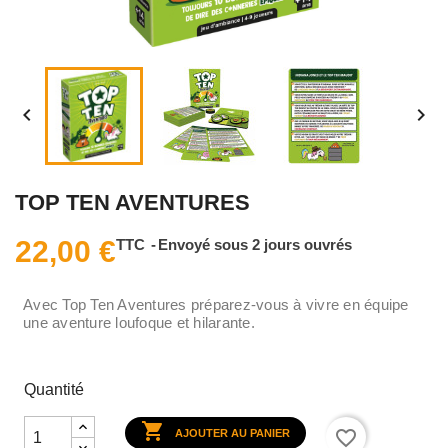


TOP TEN AVENTURES
22,00 €
TTC
Envoyé sous 2 jours ouvrés
Avec Top Ten Aventures préparez-vous à vivre en équipe
une aventure loufoque et hilarante.
Quantité

favorite_border
AJOUTER AU PANIER