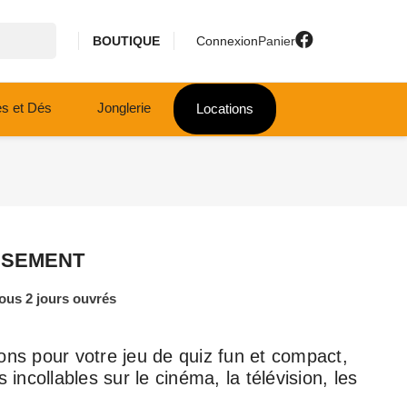
BOUTIQUE
Connexion
Panier
es et Dés
Jonglerie
Locations
SSEMENT
ous 2 jours ouvrés
ons pour votre jeu de quiz fun et compact,
ncollables sur le cinéma, la télévision, les