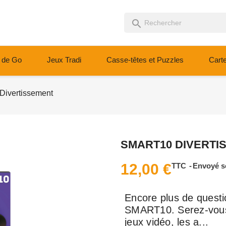
search
 de Go
Jeux Tradi
Casse-têtes et Puzzles
Cart
ivertissement
SMART10 DIVERTI
12,00 €
TTC
Envoyé s
Encore plus de questi
SMART10. Serez-vous i
jeux vidéo, les a...