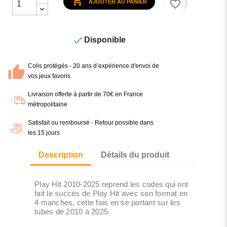

favorite_border
AJOUTER AU PANIER

Disponible
Colis protégés - 20 ans d’expérience d'envoi de
vos jeux favoris
Livraison offerte à partir de 70€ en France
métropolitaine
Satisfait ou remboursé - Retour possible dans
les 15 jours
Description
Détails du produit
Play Hit 2010-2025 reprend les codes qui ont
fait le succès de Play Hit avec son format en
4 manches, cette fois en se portant sur les
tubes de 2010 à 2025.