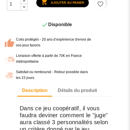

favorite_border
AJOUTER AU PANIER

Disponible
Colis protégés - 20 ans d’expérience d'envoi de
vos jeux favoris
Livraison offerte à partir de 70€ en France
métropolitaine
Satisfait ou remboursé - Retour possible dans
les 15 jours
Description
Détails du produit
Dans ce jeu coopératif, il vous
faudra deviner comment le "juge"
aura classé 3 personnalités selon
un critère donné par le jeu.