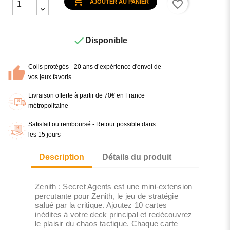

favorite_border
AJOUTER AU PANIER

Disponible
Colis protégés - 20 ans d’expérience d'envoi de
vos jeux favoris
Livraison offerte à partir de 70€ en France
métropolitaine
Satisfait ou remboursé - Retour possible dans
les 15 jours
Description
Détails du produit
Zenith : Secret Agents est une mini-extension
percutante pour Zenith, le jeu de stratégie
salué par la critique. Ajoutez 10 cartes
inédites à votre deck principal et redécouvrez
le plaisir du chaos tactique. Chaque carte