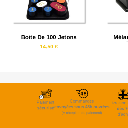
Boite De 100 Jetons
Mélan
Epi
14,50 €
Commandes
Paiement
Livraison 
envoyées sous 48h ouvrées
sécurisé
dès 7
(À réception du paiement)
d'ach