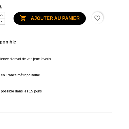
é

favorite_border
AJOUTER AU PANIER
ponible
ience d'envoi de vos jeux favoris
0€ en France métropolitaine
 possible dans les 15 jours