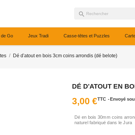
search
 de Go
Jeux Tradi
Casse-têtes et Puzzles
Cart
tes
Dé d'atout en bois 3cm coins arrondis (dé belote)
DÉ D'ATOUT EN BO
3,00 €
TTC
Envoyé sous
Dé en bois 30mm coins arrond
naturel fabriqué dans le Jura