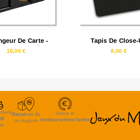
geur De Carte -
Tapis De Close
c Forge - Noir
33x24,5cm
18,00 €
8,00 €
offerte
Retour et
Retrait en 1h
0€
remboursement faciles
au magasin
at