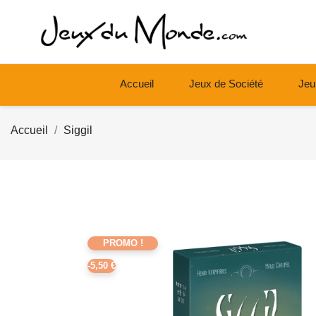
Accueil
Jeux de Société
Jeu
Accueil
Siggil
PROMO !
-5,50 €