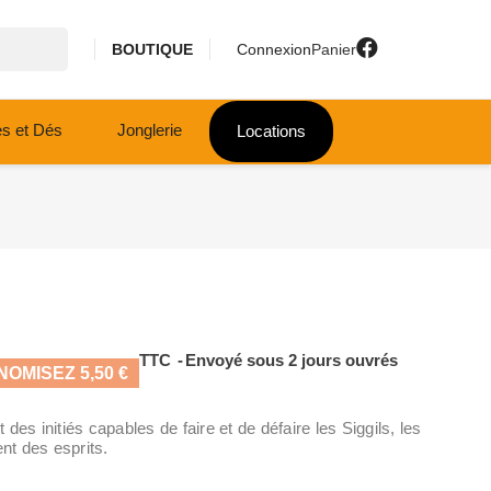
BOUTIQUE
Connexion
Panier
es et Dés
Jonglerie
Locations
TTC
Envoyé sous 2 jours ouvrés
OMISEZ 5,50 €
des initiés capables de faire et de défaire les Siggils, les
nt des esprits.