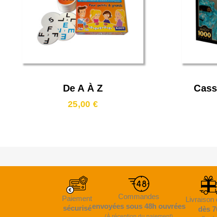
De A À Z
Cassa
Dans 
25,00 €
(
Commandes
Paiement
Livraison 
envoyées sous 48h ouvrées
sécurisé
dès 7
(À réception du paiement)