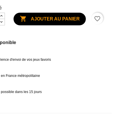
é

favorite_border
AJOUTER AU PANIER
ponible
ience d'envoi de vos jeux favoris
0€ en France métropolitaine
 possible dans les 15 jours