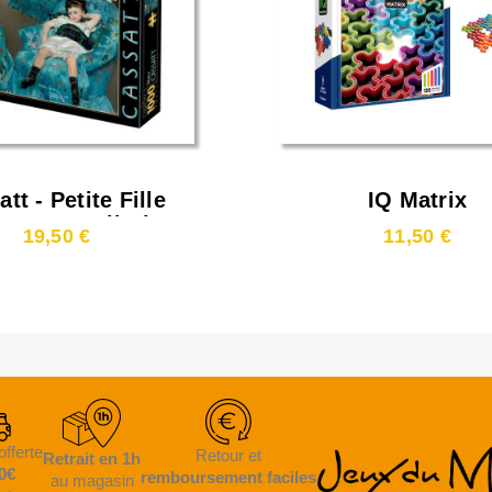
tt - Petite Fille
IQ Matrix
Un Fauteuil Bleu
19,50 €
11,50 €
1000 Pièces)
offerte
Retour et
Retrait en 1h
0€
remboursement faciles
au magasin