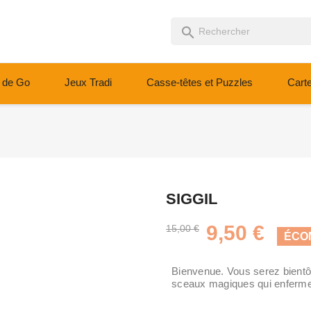
search
 de Go
Jeux Tradi
Casse-têtes et Puzzles
Cart
SIGGIL
9,50 €
15,00 €
ÉCON
Bienvenue. Vous serez bientôt 
sceaux magiques qui enferme