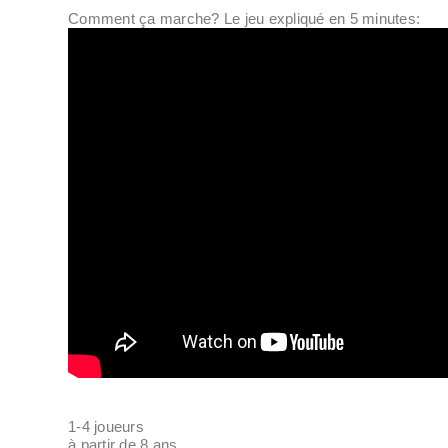
Comment ça marche? Le jeu expliqué en 5 minutes:
1-4 joueurs
à partir de 8 ans