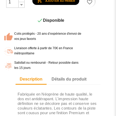

favorite_border
AJOUTER AU PANIER

Disponible
Colis protégés - 20 ans d’expérience d'envoi de
vos jeux favoris
Livraison offerte à partir de 70€ en France
métropolitaine
Satisfait ou remboursé - Retour possible dans
les 15 jours
Description
Détails du produit
Fabriquée en Néoprène de haute qualité, le
dos est antidérapant. L'impression haute
définition ne se décolore pas et conserve ses
couleurs éclatantes. Les contours de la piste
sont cousus pour une finition Premium et