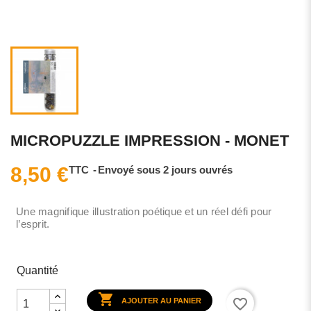
MICROPUZZLE IMPRESSION - MONET
8,50 €
TTC
Envoyé sous 2 jours ouvrés
Une magnifique illustration poétique et un réel défi pour
l’esprit.
Quantité

favorite_border
AJOUTER AU PANIER