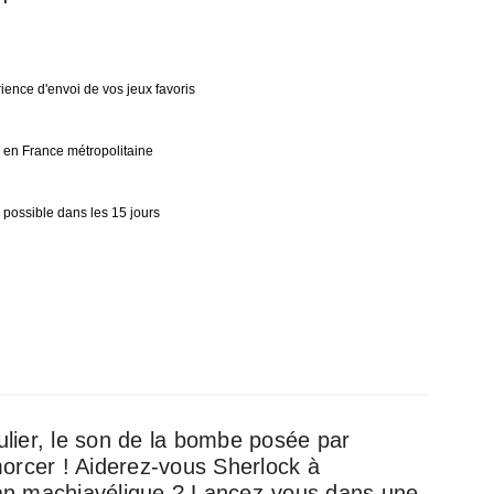
ience d'envoi de vos jeux favoris
0€ en France métropolitaine
 possible dans les 15 jours
ulier, le son de la bombe posée par
morcer ! Aiderez-vous Sherlock à
lan machiavélique ? Lancez-vous dans une