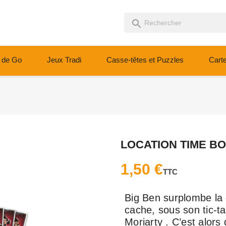
search
 de Go
Jeux Tradi
Casse-têtes et Puzzles
Cart
LOCATION TIME B
1,50 €
TTC
Big Ben surplombe la 
cache, sous son tic-t
Moriarty . C’est alors 