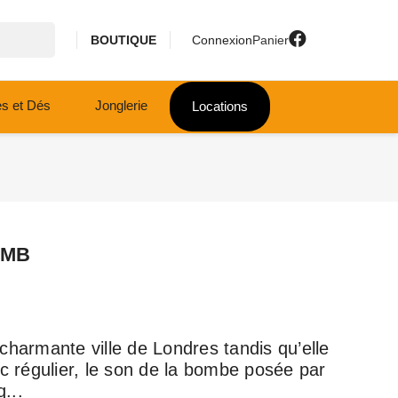
BOUTIQUE
Connexion
Panier
es et Dés
Jonglerie
Locations
OMB
charmante ville de Londres tandis qu’elle
ac régulier, le son de la bombe posée par
q...