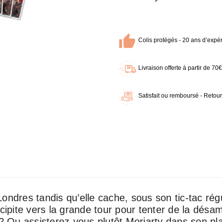
Colis protégés - 20 ans d’expér
Livraison offerte à partir de 7
Satisfait ou remboursé - Retour
ondres tandis qu’elle cache, sous son tic-tac rég
écipite vers la grande tour pour tenter de la désa
 Ou assisterez-vous plutôt Moriarty dans son p