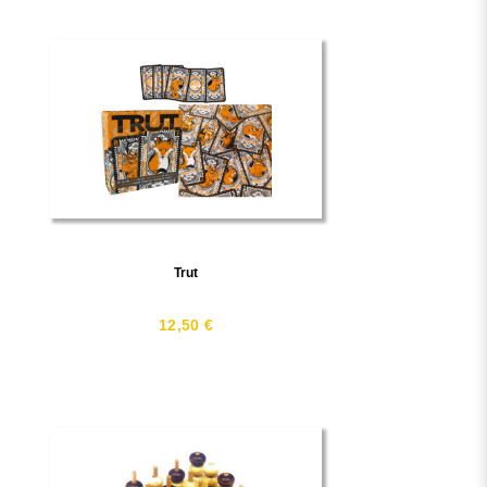
Trut
12,50 €