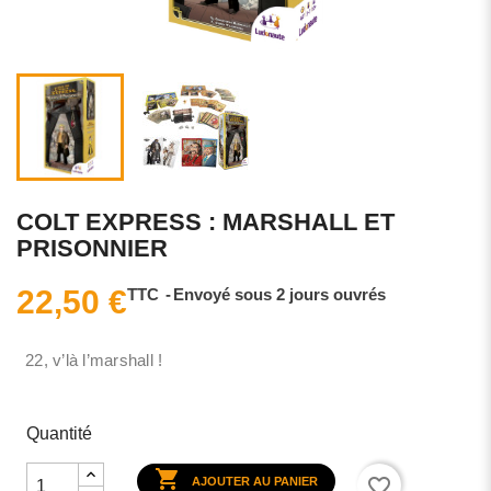
COLT EXPRESS : MARSHALL ET
PRISONNIER
22,50 €
TTC
Envoyé sous 2 jours ouvrés
22, v’là l’marshall !
Quantité

favorite_border
AJOUTER AU PANIER