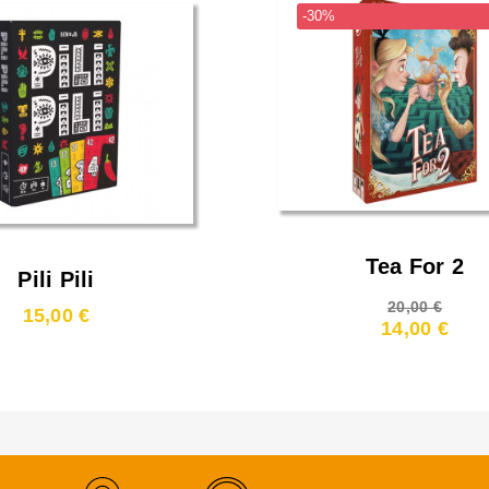
-30%
Tea For 2
Pili Pili
20,00 €
15,00 €
14,00 €