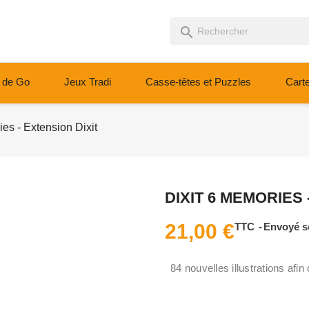
search
 de Go
Jeux Tradi
Casse-têtes et Puzzles
Cart
ies - Extension Dixit
DIXIT 6 MEMORIES 
21,00 €
TTC
Envoyé s
84 nouvelles illustrations afin