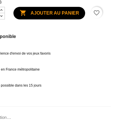
é

favorite_border
AJOUTER AU PANIER
ponible
ience d'envoi de vos jeux favoris
0€ en France métropolitaine
 possible dans les 15 jours
ation…