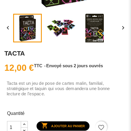


TACTA
12,00 €
TTC
Envoyé sous 2 jours ouvrés
Tacta est un jeu de pose de cartes malin, familial,
stratégique et taquin qui vous demandera une bonne
lecture de l’espace.
Quantité

favorite_border
AJOUTER AU PANIER