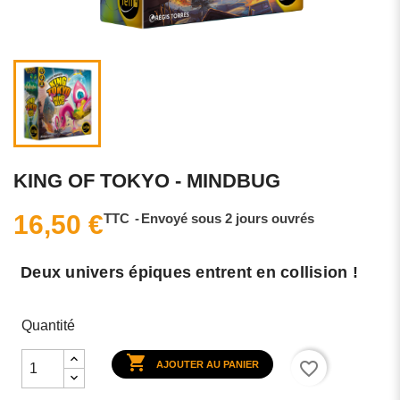
KING OF TOKYO - MINDBUG
16,50 €
TTC
Envoyé sous 2 jours ouvrés
Deux univers épiques entrent en collision !
Quantité

favorite_border
AJOUTER AU PANIER