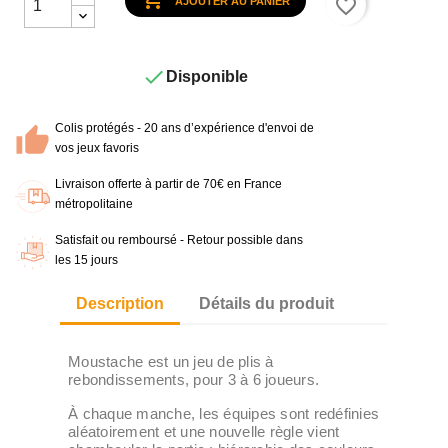
favorite_border
AJOUTER AU PANIER

Disponible
Colis protégés - 20 ans d’expérience d'envoi de
vos jeux favoris
Livraison offerte à partir de 70€ en France
métropolitaine
Satisfait ou remboursé - Retour possible dans
les 15 jours
Description
Détails du produit
Moustache est un jeu de plis à
rebondissements, pour 3 à 6 joueurs.
À chaque manche, les équipes sont redéfinies
aléatoirement et une nouvelle règle vient