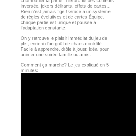
chambouler la partie : hiérarchie des couleurs
inversée, jokers délirants, effets de cartes...
Rien n’est jamais figé ! Grâce à un système
de règles évolutives et de cartes Équipe,
chaque partie est unique et pousse à
l’adaptation constante.
On y retrouve le plaisir immédiat du jeu de
plis, enrichi d’un goût de chaos contrôlé.
Facile à apprendre, drôle à jouer, idéal pour
animer une soirée famille ou amis.
Comment ça marche? Le jeu expliqué en 5
minutes: