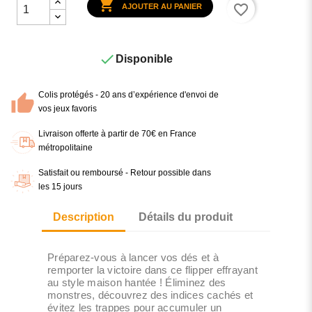

favorite_border
AJOUTER AU PANIER

Disponible
Colis protégés - 20 ans d’expérience d'envoi de
vos jeux favoris
Livraison offerte à partir de 70€ en France
métropolitaine
Satisfait ou remboursé - Retour possible dans
les 15 jours
Description
Détails du produit
Préparez-vous à lancer vos dés et à
remporter la victoire dans ce flipper effrayant
au style maison hantée ! Éliminez des
monstres, découvrez des indices cachés et
évitez les trappes pour accumuler un