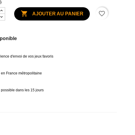
é

favorite_border
AJOUTER AU PANIER
ponible
ience d'envoi de vos jeux favoris
0€ en France métropolitaine
 possible dans les 15 jours