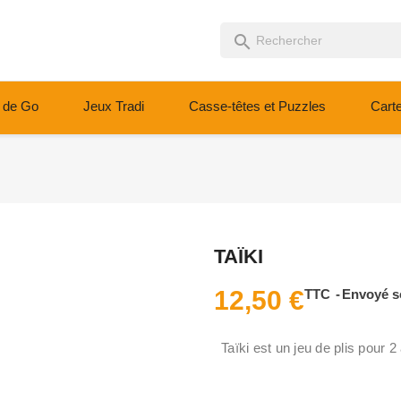
search
 de Go
Jeux Tradi
Casse-têtes et Puzzles
Cart
TAÏKI
12,50 €
TTC
Envoyé s
Taïki est un jeu de plis pour 2