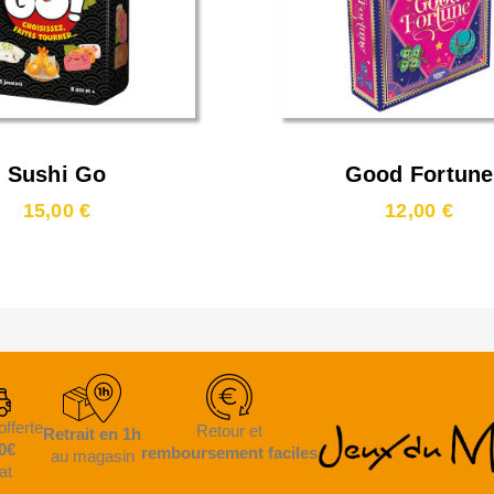
Sushi Go
Good Fortune
15,00 €
12,00 €
offerte
Retour et
Retrait en 1h
0€
remboursement faciles
au magasin
at