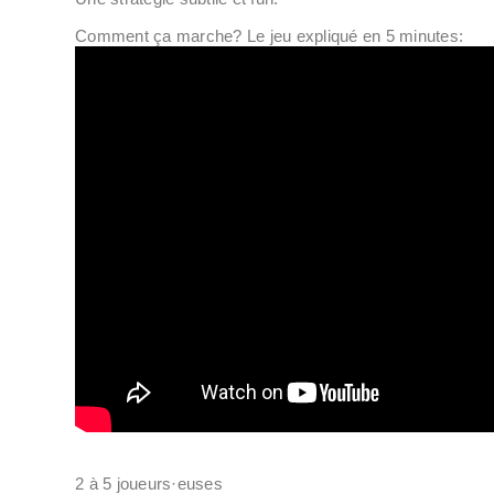
Comment ça marche? Le jeu expliqué en 5 minutes:
2 à 5 joueurs·euses