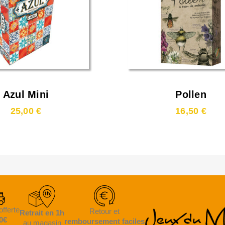
Azul Mini
Pollen
25,00 €
16,50 €
offerte
Retour et
Retrait en 1h
0€
remboursement faciles
au magasin