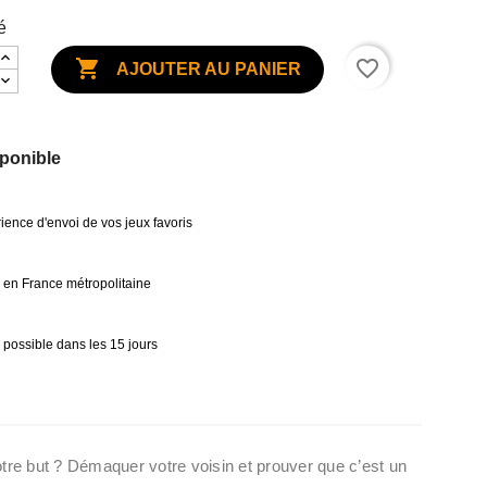
é

favorite_border
AJOUTER AU PANIER
ponible
ience d'envoi de vos jeux favoris
0€ en France métropolitaine
 possible dans les 15 jours
tre but ? Démaquer votre voisin et prouver que c’est un