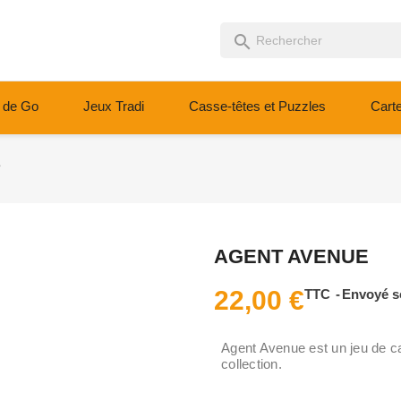
search
 de Go
Jeux Tradi
Casse-têtes et Puzzles
Cart
e
AGENT AVENUE
22,00 €
TTC
Envoyé s
Agent Avenue est un jeu de car
collection.