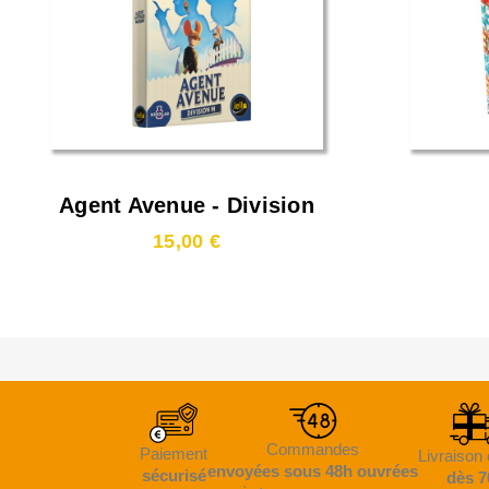
Agent Avenue - Division
M
15,00 €
Commandes
Paiement
Livraison 
envoyées sous 48h ouvrées
sécurisé
dès 7