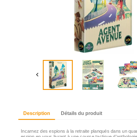

Description
Détails du produit
Incarnez des espions à la retraite planqués dans un qua
espion en vous livrant à une course tactique d’anthologie