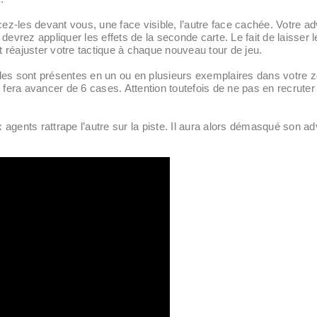
ez-les devant vous, une face visible, l’autre face cachée. Votre adv
s devrez appliquer les effets de la seconde carte. Le fait de laisser
t réajuster votre tactique à chaque nouveau tour de jeu.
’elles sont présentes en un ou en plusieurs exemplaires dans votre
 fera avancer de 6 cases. Attention toutefois de ne pas en recruter
x agents rattrape l’autre sur la piste. Il aura alors démasqué son a