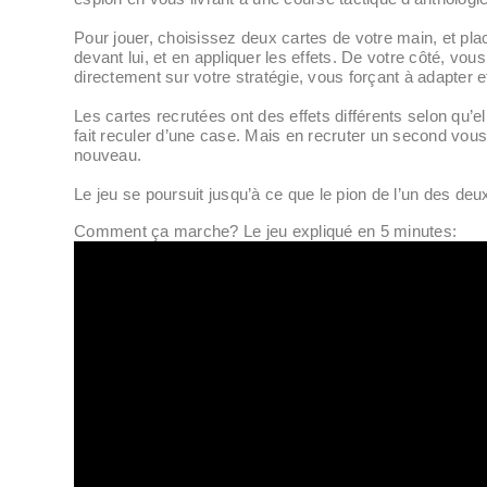
Pour jouer, choisissez deux cartes de votre main, et plac
devant lui, et en appliquer les effets. De votre côté, vou
directement sur votre stratégie, vous forçant à adapter e
Les cartes recrutées ont des effets différents selon qu
fait reculer d’une case. Mais en recruter un second vous
nouveau.
Le jeu se poursuit jusqu’à ce que le pion de l’un des deu
Comment ça marche? Le jeu expliqué en 5 minutes: