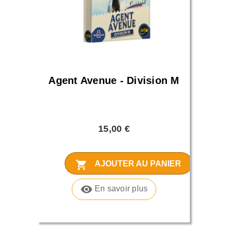
Agent Avenue - Division M
15,00 €
shopping_cart
AJOUTER AU PANIER
visibility
En savoir plus