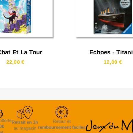
Chat Et La Tour
Echoes - Titan
22,00 €
12,00 €
offerte
Retour et
Retrait en 1h
0€
remboursement faciles
au magasin
at