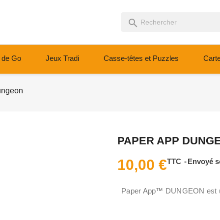
search
 de Go
Jeux Tradi
Casse-têtes et Puzzles
Cart
ungeon
PAPER APP DUNG
10,00 €
TTC
Envoyé s
Paper App™ DUNGEON est un j