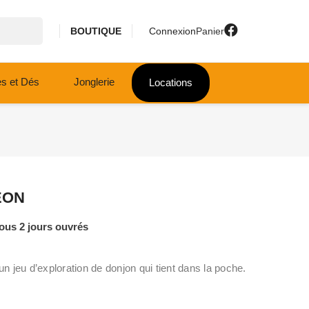
BOUTIQUE
Connexion
Panier
es et Dés
Jonglerie
Locations
EON
ous 2 jours ouvrés
eu d’exploration de donjon qui tient dans la poche.