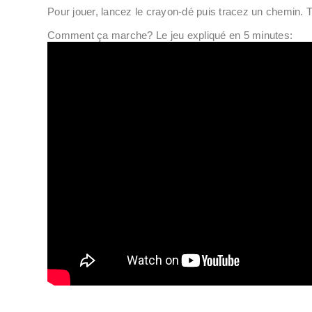
Pour jouer, lancez le crayon-dé puis tracez un chemin.
Comment ça marche? Le jeu expliqué en 5 minutes: