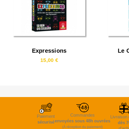
Expressions
Le 
15,00 €
Commandes
Paiement
Livraison 
envoyées sous 48h ouvrées
sécurisé
dès 7
(À réception du paiement)
d'ach