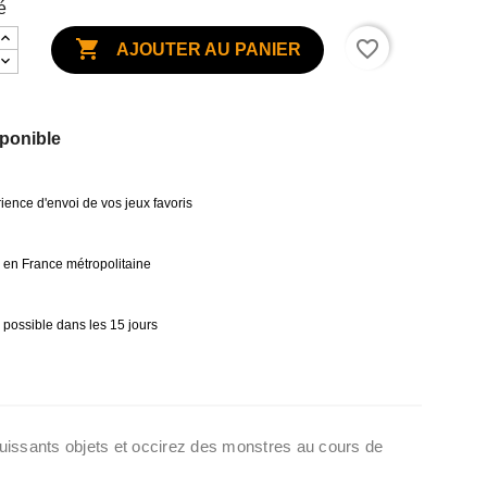
é

favorite_border
AJOUTER AU PANIER
ponible
ience d'envoi de vos jeux favoris
0€ en France métropolitaine
 possible dans les 15 jours
uissants objets et occirez des monstres au cours de