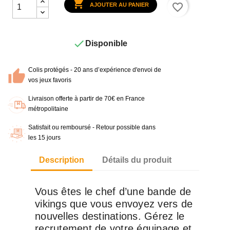

favorite_border
AJOUTER AU PANIER

Disponible
Colis protégés - 20 ans d’expérience d'envoi de
vos jeux favoris
Livraison offerte à partir de 70€ en France
métropolitaine
Satisfait ou remboursé - Retour possible dans
les 15 jours
Description
Détails du produit
Vous êtes le chef d’une bande de
vikings que vous envoyez vers de
nouvelles destinations. Gérez le
recrutement de votre équipage et