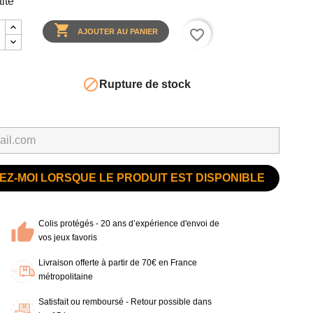
ité

favorite_border
AJOUTER AU PANIER

Rupture de stock
Z-MOI LORSQUE LE PRODUIT EST DISPONIBLE
Colis protégés - 20 ans d’expérience d'envoi de
vos jeux favoris
Livraison offerte à partir de 70€ en France
métropolitaine
Satisfait ou remboursé - Retour possible dans