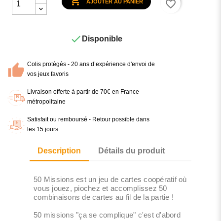

favorite_border
AJOUTER AU PANIER

Disponible
Colis protégés - 20 ans d’expérience d'envoi de
vos jeux favoris
Livraison offerte à partir de 70€ en France
métropolitaine
Satisfait ou remboursé - Retour possible dans
les 15 jours
Description
Détails du produit
50 Missions est un jeu de cartes coopératif où
vous jouez, piochez et accomplissez 50
combinaisons de cartes au fil de la partie !
50 missions "ça se complique" c'est d'abord