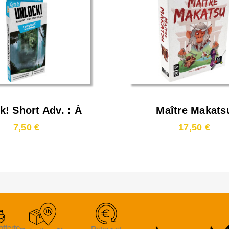
k! Short Adv. : À
Maître Makats
 Poursuite De
7,50 €
17,50 €
Cabrakan**
offerte