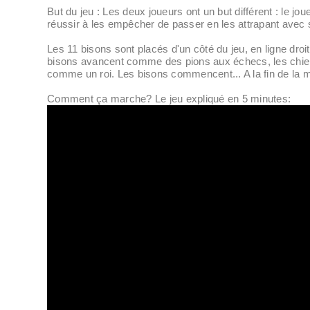
But du jeu : Les deux joueurs ont un but différent : le jo
réussir à les empêcher de passer en les attrapant avec 
Les 11 bisons sont placés d'un côté du jeu, en ligne droite
bisons avancent comme des pions aux échecs, les chiens
comme un roi. Les bisons commencent... A la fin de la m
Comment ça marche? Le jeu expliqué en 5 minutes: