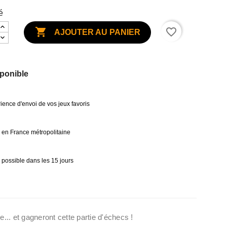
é

favorite_border
AJOUTER AU PANIER
ponible
ience d'envoi de vos jeux favoris
0€ en France métropolitaine
 possible dans les 15 jours
e... et gagneront cette partie d'échecs !