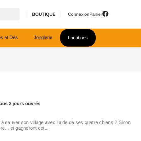
BOUTIQUE
Connexion
Panier
es et Dés
Jonglerie
Locations
ous 2 jours ouvrés
il à sauver son village avec l'aide de ses quatre chiens ? Sinon
re... et gagneront cet...