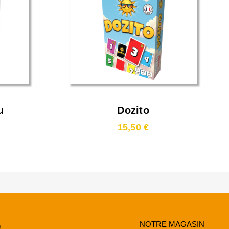
u
Dozito
15,50 €
NOTRE MAGASIN