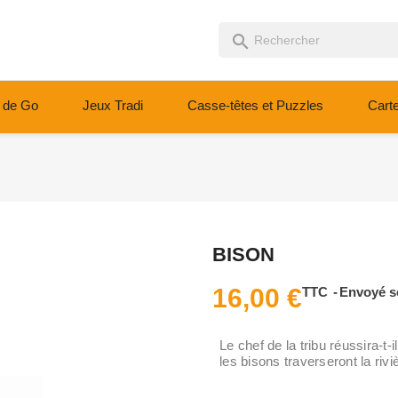
search
 de Go
Jeux Tradi
Casse-têtes et Puzzles
Cart
BISON
16,00 €
TTC
Envoyé s
Le chef de la tribu réussira-t-
les bisons traverseront la riviè