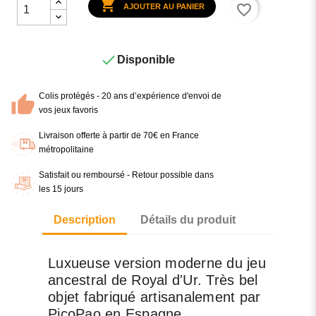

favorite_border
AJOUTER AU PANIER

Disponible
Colis protégés - 20 ans d’expérience d'envoi de
vos jeux favoris
Livraison offerte à partir de 70€ en France
métropolitaine
Satisfait ou remboursé - Retour possible dans
les 15 jours
Description
Détails du produit
Luxueuse version moderne du jeu
ancestral de Royal d'Ur. Très bel
objet fabriqué artisanalement par
PicoPao en Espagne