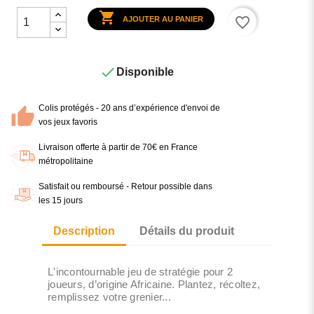

favorite_border
AJOUTER AU PANIER

Disponible
Colis protégés - 20 ans d’expérience d'envoi de
vos jeux favoris
Livraison offerte à partir de 70€ en France
métropolitaine
Satisfait ou remboursé - Retour possible dans
les 15 jours
Description
Détails du produit
L'incontournable jeu de stratégie pour 2
joueurs, d’origine Africaine. Plantez, récoltez,
remplissez votre grenier...