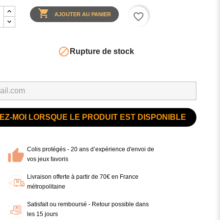

favorite_border
AJOUTER AU PANIER

Rupture de stock
Z-MOI LORSQUE LE PRODUIT EST DISPONIBLE
Colis protégés - 20 ans d’expérience d'envoi de
vos jeux favoris
Livraison offerte à partir de 70€ en France
métropolitaine
Satisfait ou remboursé - Retour possible dans
les 15 jours