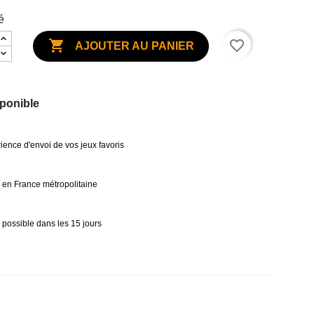
é

favorite_border
AJOUTER AU PANIER
ponible
ience d'envoi de vos jeux favoris
0€ en France métropolitaine
 possible dans les 15 jours