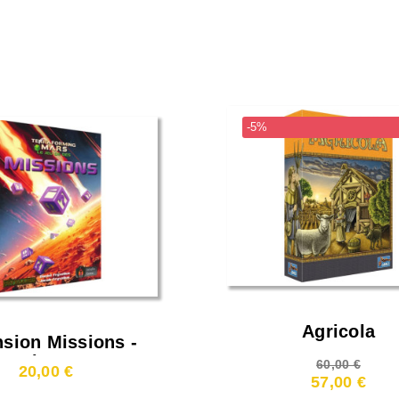
-5%
Agricola
nsion Missions -
forming Mars : Le
60,00 €
20,00 €
Jeu De Dés
57,00 €