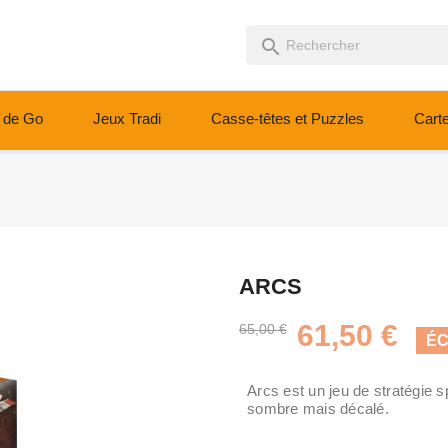
search
 de Go
Jeux Tradi
Casse-têtes et Puzzles
Cart
ARCS
61,50 €
65,00 €
ÉC
Arcs est un jeu de stratégie s
sombre mais décalé.