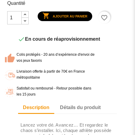
Quantité

favorite_border
AJOUTER AU PANIER

En cours de réaprovisionnement
Colis protégés - 20 ans d’expérience d'envoi de
vos jeux favoris
Livraison offerte à partir de 70€ en France
métropolitaine
Satisfait ou remboursé - Retour possible dans
les 15 jours
Description
Détails du produit
Lancez votre dé. Avancez… Et regardez le
chaos s’installer. Ici, chaque athlète possède