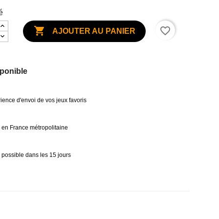
é

favorite_border
AJOUTER AU PANIER
ponible
ience d'envoi de vos jeux favoris
0€ en France métropolitaine
 possible dans les 15 jours