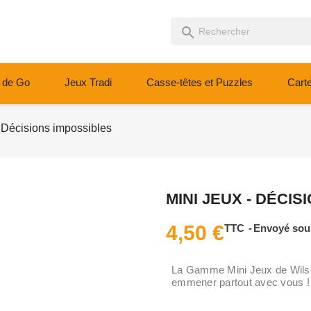
search
 de Go
Jeux Tradi
Casse-têtes et Puzzles
Cart
- Décisions impossibles
MINI JEUX - DÉCI
4,50 €
TTC
Envoyé sous
La Gamme Mini Jeux de Wilson
emmener partout avec vous ! 