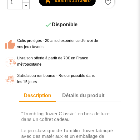

favorite_border
AJOUTER AU PANIER

Disponible
Colis protégés - 20 ans d’expérience d'envoi de
vos jeux favoris
Livraison offerte à partir de 70€ en France
métropolitaine
Satisfait ou remboursé - Retour possible dans
les 15 jours
Description
Détails du produit
"Trumbling Tower Classic" en bois de luxe
dans un coffret cadeau
Le jeu classique de Tumblin' Tower fabriqué
avec des matériaux et un emballage de