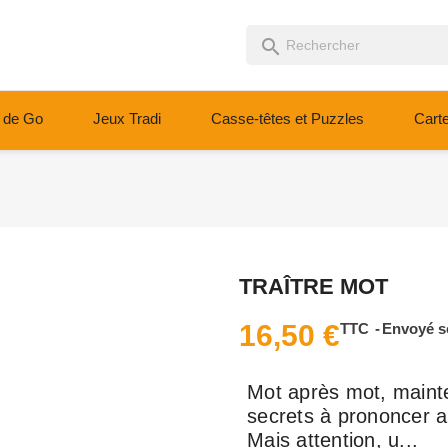
search
 de Go
Jeux Tradi
Casse-têtes et Puzzles
Cart
TRAÎTRE MOT
16,50 €
TTC
Envoyé s
Mot après mot, maint
secrets à prononcer au
Mais attention, u...