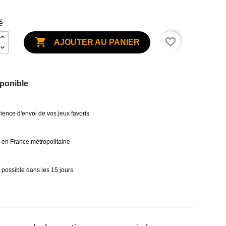
é

favorite_border
AJOUTER AU PANIER
ponible
ience d'envoi de vos jeux favoris
0€ en France métropolitaine
 possible dans les 15 jours