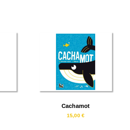
Cachamot
15,00 €