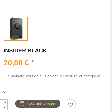
INSIDER BLACK
20,00 €
TTC
La nouvelle version plus épicée du best-seller catégorie!
ité

favorite_border
AJOUTER AU PANIER