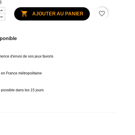
é

favorite_border
AJOUTER AU PANIER
ponible
ience d'envoi de vos jeux favoris
0€ en France métropolitaine
 possible dans les 15 jours