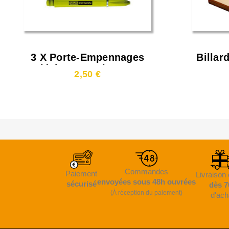
3 X Porte-Empennages
Billar
Fléchettes Nylon Vert
2,50 €
Medium
Commandes
Paiement
Livraison 
envoyées sous 48h ouvrées
sécurisé
dès 7
(À réception du paiement)
d'ach