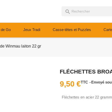
search
 de Go
Jeux Tradi
Casse-têtes et Puzzles
Cart
ide Winmau laiton 22 gr
FLÉCHETTES BROA
9,50 €
TTC
Envoyé sous
Fléchettes en acier 22 gram