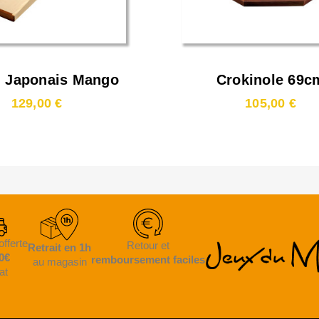
d Japonais Mango
Crokinole 69c
110cm
129,00 €
105,00 €
offerte
Retour et
Retrait en 1h
0€
remboursement faciles
au magasin
at