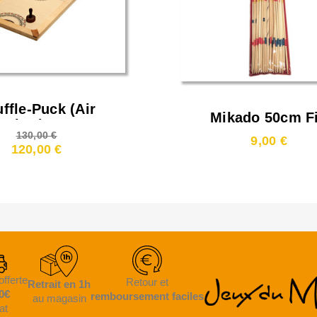
ffle-Puck (Air
Mikado 50cm F
ockey) 90cm
130,00 €
9,00 €
120,00 €
offerte
Retour et
Retrait en 1h
0€
remboursement faciles
au magasin
at