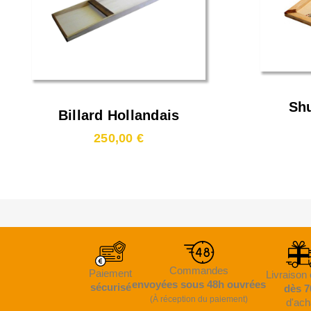
Shu
Billard Hollandais
H
200x45 Cm
250,00 €
Commandes
Paiement
Livraison 
envoyées sous 48h ouvrées
sécurisé
dès 7
(À réception du paiement)
d'ach