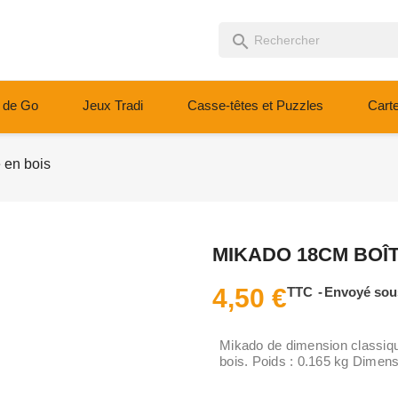
search
 de Go
Jeux Tradi
Casse-têtes et Puzzles
Cart
 en bois
MIKADO 18CM BOÎT
4,50 €
TTC
Envoyé sous
Mikado de dimension classiqu
bois. Poids : 0.165 kg Dimen