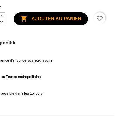
é

favorite_border
AJOUTER AU PANIER
ponible
ience d'envoi de vos jeux favoris
0€ en France métropolitaine
 possible dans les 15 jours