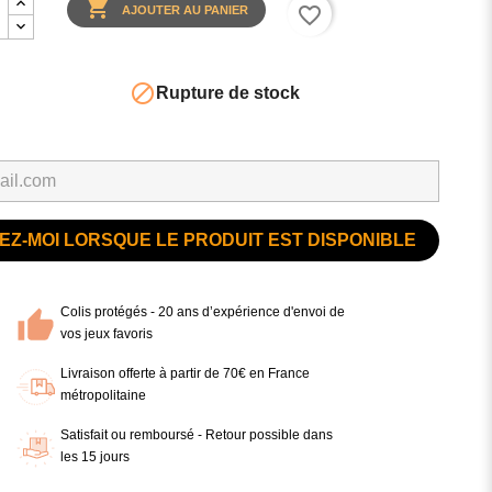

favorite_border
AJOUTER AU PANIER

Rupture de stock
Z-MOI LORSQUE LE PRODUIT EST DISPONIBLE
Colis protégés - 20 ans d’expérience d'envoi de
vos jeux favoris
Livraison offerte à partir de 70€ en France
métropolitaine
Satisfait ou remboursé - Retour possible dans
les 15 jours