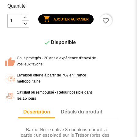
Quantité

favorite_border
AJOUTER AU PANIER

Disponible
Colis protégés - 20 ans d’expérience d'envoi de
vos jeux favoris
Livraison offerte à partir de 70€ en France
métropolitaine
Satisfait ou remboursé - Retour possible dans
les 15 jours
Description
Détails du produit
Barbe Noire utilise 3 doublons durant la
partie : un est placé sur le Trésor (près des