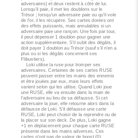
adversaires) et deux restent à côté de lui.
Lorsqu’il paie, il met les doublons sur le
Trésor ; lorsqu’un adversaire paie ou qu’il vole
de l’or, il les récupère. Ses cartes dorées ont
des effets puissants, mais annulables si un
adversaire paie une rançon. Une fois par tour,
il peut dépenser 1 doublon pour gagner une
action supplémentaire. S’il subit des dégâts, il
doit payer 1 doublon au Trésor (sauf s’il n’en a
plus ou si les dégâts concernent ses
Flibustiers).
Loki utilise la ruse pour tromper ses
adversaires. Certaines de ses cartes RUSE
peuvent passer entre les mains des ennemis
et être jouées par eux, mais leurs effets
varient selon qui les utilise. Quand Loki joue
une RUSE, elle va ensuite dans la main de
l’adversaire au lieu de sa défausse. Si cet
adversaire la joue, elle retourne alors dans la
défausse de Loki. S’il défausse une carte
RUSE, Loki peut choisir de la reprendre ou de
la placer sur son deck. De plus, Loki gagne
+1 en déplacement pour chaque carte RUSE
présente dans les mains adverses. Ces
cartes n’ont pas de valeur de boost (0).