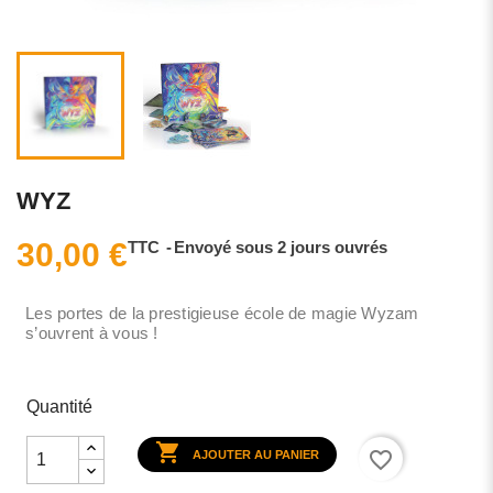
WYZ
30,00 €
TTC
Envoyé sous 2 jours ouvrés
Les portes de la prestigieuse école de magie Wyzam
s’ouvrent à vous !
Quantité

favorite_border
AJOUTER AU PANIER