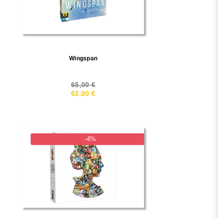
Wingspan
65,00 €
62,00 €
-4%