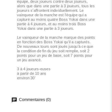
équipe, deux joueurs contre deux joueurs,
alors que dans une partie à 3 joueurs, tous les
joueurs s'affrontent individuellement. Le
vainqueur de la manche est l'équipe qui a
capturé au moins quatre Boss Yokai dans une
partie à 4 joueurs, et au moins trois Boss
Yokai dans une partie à 3 joueurs.
Le vainqueur de la manche marque des points
en fonction des Boss Yokai qu'il a capturés.
De nouveaux tours sont joués jusqu'à ce que
la condition de fin du jeu soit remplie, soit 2
points pour un jeu de base, soit 7 points pour
un jeu avancé.
3 à 4 joueurs-euses
à partir de 10 ans
environ 30'
Commentaires (0)