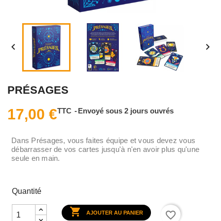


PRÉSAGES
17,00 €
TTC
Envoyé sous 2 jours ouvrés
Dans Présages, vous faites équipe et vous devez vous
débarrasser de vos cartes jusqu'à n'en avoir plus qu'une
seule en main.
Quantité

favorite_border
AJOUTER AU PANIER